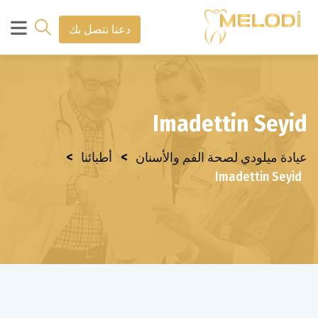
دعنا نتصل بك
Imadettin Seyid
>
>
عيادة ميلودي لصحة الفم والأسنان
أطبائنا
Imadettin Seyid