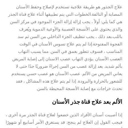
علاج الجذور هو طريقة علاجية تستخدم لإصلاح وحفظ الأسنان
المصابة أو التالفة.الخطوات التي يتم تطبيقها أثناء علاج قناة الجذر
هي كما يلي: أولاً ، يجب إزالة إزالة الجزء الموجود في مركز السن
والذي يحتوي على الأنسجة العصبية والأوعية الدموية ويٌعرف
باللب.بعد ذلك ، يجب تنظيف الجزء الداخلي من السن ثم سد
الفجوة المفتوحة.إذا لم يتم علاج تسوس الأسنان في الوقت
المناسب ، فسوف تتطور بعمق في السن. مما يسبب التهاب
العصب الأسنان .يؤدي التهاب عصب الاسنان إلى إصابة المريض
بألم شديد. يعد إزالة عصب من السن إجراءً ضروريًا جدًا حتى لا
يعاني المريض من الألم. عصب الأسنان هو عصب حسي يستخدم
للشعور بالحرارة والبرودة. إذا لم يتم علاج هذه المشاكل ، فقد
تحدث خراجات مع إصابة الأنسجة المحيطة بالسن.
الألم بعد علاج قناة جذر الأسنان
إذا أصيبت أسنان الأفراد الذين خضعوا لعلاج قناة الجذر مرة أخرى ،
فيجب القول إن العلاج لم ينجح. قد يستغرق الأمر أسابيع أو شهورًا