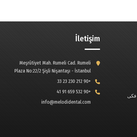
İletişim
Meşrûtiyet Mah. Rumeli Cad. Rumeli
Plaza No:22/2 Şişli Nişantaşı - İstanbul
+90 212 230 23 33
+90 532 659 91 41
 فکی
info@melodidental.com