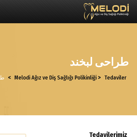
طراحی لبخند
>
>
Tedaviler
Melodi Ağız ve Diş Sağlığı Polikinliği
طر
Tedavilerimiz