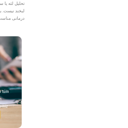
تحلیل لثه یا س
لبخند نیست. بر
درمانی مناسب،
U
lı tüm
n
iniz.