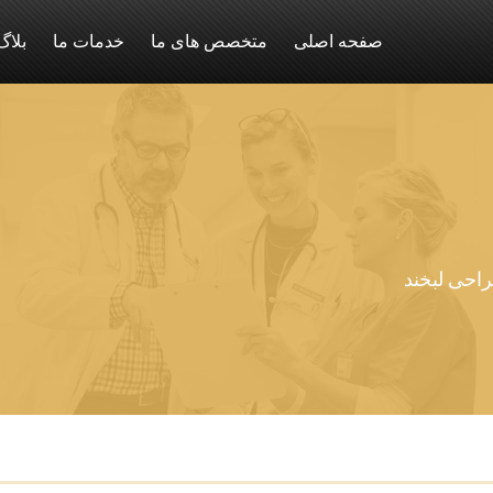
صفحه اصلی
متخصص های ما
خدمات ما
بلاگ
احی لبخند