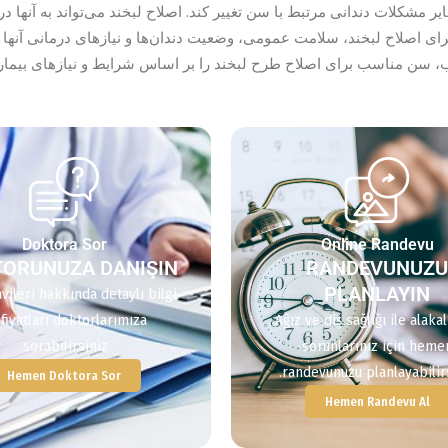
ایر مشکلات دندانی مرتبط با سن تغییر کند. اصلاح لبخند می‌تواند به آنها د
ای اصلاح لبخند، سلامت عمومی، وضعیت دندان‌ها و نیازهای درمانی آنها د
 سن مناسب برای اصلاح طرح لبخند را بر اساس شرایط و نیازهای بیمار ت
Doktora Sor
Online Randevu
ORUNUZA DANIŞIN
RANDEVUNUZ
PLANLAYIN
vileri hakkında detaylı bilgi
fiyatları doktorlarımıza
Ağız ve diş sağlığı ile alaka
sorabilirsiniz.
sorunlarınız için heme
randevunuzu planlayabilirs
Hemen Doktora Sor
Hemen Randevu Al