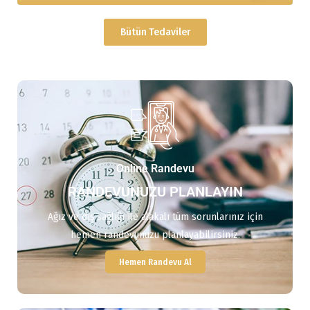
Bütün Tedaviler
Online Randevu
RANDEVUNUZU PLANLAYIN
Ağız ve diş sağlığı ile alakalı tüm sorunlarınız için
hemen randevunuzu planlayabilirsiniz.
Hemen Randevu Al