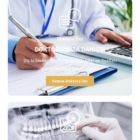
Doktora Sor
DOKTORUNUZA DANIŞIN
Diş tedavileri hakkında detaylı bilgi ve fiyatları
doktorlarımıza sorabilirsiniz.
Hemen Doktora Sor