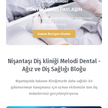
Röntgen Gönder
RÖNTGENİNİZİ PAYLAŞIN
Doğru teşhis ve tedavi yöntemleri için röntgeninizi
paylaşabilirsiniz.
Hemen Röntgen Gönder
Nişantaşı Diş kliniği Melodi Dental -
Ağız ve Diş Sağlığı Bloğu
Nişantaşında bulunan Kliniğimizde daha sağlıklı bir
gülümsemeye kavuşmanız için uzman ekibimizle tüm diş
tedavilerinizi gerçekleştiriyoruz.