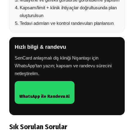
Kapsam/limit + klinik ihtiyaçlar doğrultusunda plan
oluşturulsun
Tedavi adımları ve kontrol randevuları planlansın
Hızlı bilgi & randevu
SenCard anlaşmalı diş kliniği Nişantaşı için
WhatsApp’tan yazın; kapsam ve randevu sürecini
netleştirelim.
WhatsApp ile Randevu Al
Sık Sorulan Sorular