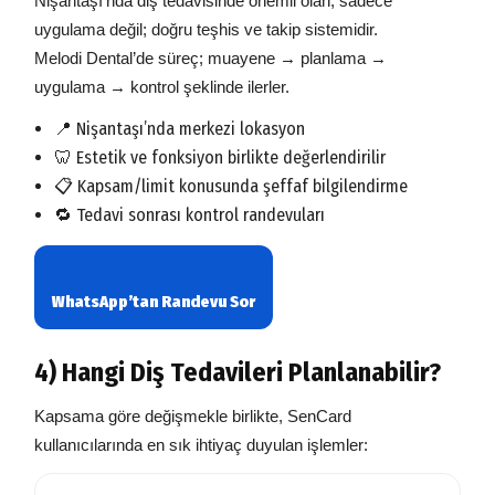
Nişantaşı’nda diş tedavisinde önemli olan, sadece
uygulama değil; doğru teşhis ve takip sistemidir.
Melodi Dental’de süreç; muayene → planlama →
uygulama → kontrol şeklinde ilerler.
📍 Nişantaşı’nda merkezi lokasyon
🦷 Estetik ve fonksiyon birlikte değerlendirilir
📋 Kapsam/limit konusunda şeffaf bilgilendirme
🔁 Tedavi sonrası kontrol randevuları
WhatsApp’tan Randevu Sor
4) Hangi Diş Tedavileri Planlanabilir?
Kapsama göre değişmekle birlikte, SenCard
kullanıcılarında en sık ihtiyaç duyulan işlemler: