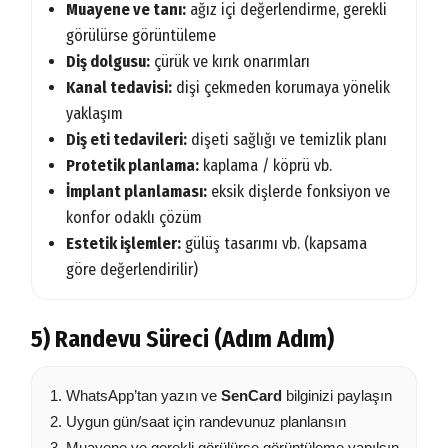
Muayene ve tanı:
ağız içi değerlendirme, gerekli
görülürse görüntüleme
Diş dolgusu:
çürük ve kırık onarımları
Kanal tedavisi:
dişi çekmeden korumaya yönelik
yaklaşım
Diş eti tedavileri:
dişeti sağlığı ve temizlik planı
Protetik planlama:
kaplama / köprü vb.
İmplant planlaması:
eksik dişlerde fonksiyon ve
konfor odaklı çözüm
Estetik işlemler:
gülüş tasarımı vb. (kapsama
göre değerlendirilir)
5) Randevu Süreci (Adım Adım)
WhatsApp’tan yazın ve
SenCard
bilginizi paylaşın
Uygun gün/saat için randevunuz planlansın
Muayene ve gerekli görülürse görüntüleme yapılsın