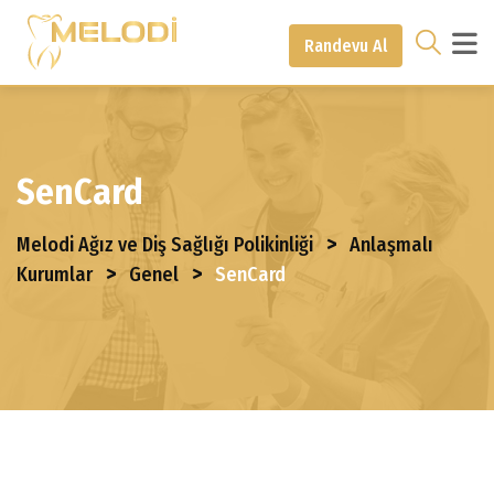
Randevu Al
SenCard
>
Melodi Ağız ve Diş Sağlığı Polikinliği
Anlaşmalı
>
>
Kurumlar
Genel
SenCard